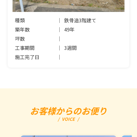
種類
鉄骨造3階建て
築年数
49年
坪数
工事期間
3週間
施工完了日
お客様からのお便り
VOICE