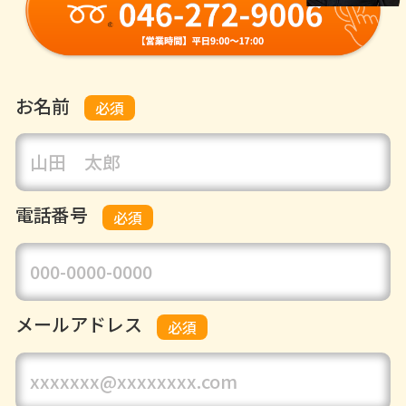
お名前
必須
電話番号
必須
メールアドレス
必須