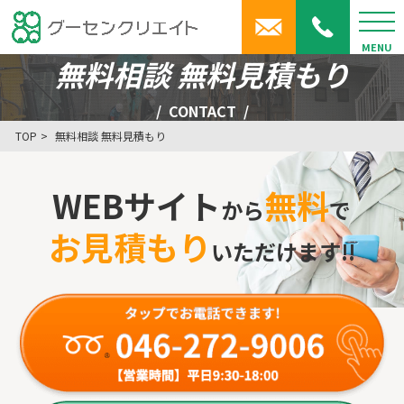
MENU
無料相談 無料見積もり
CONTACT
TOP
無料相談 無料見積もり
WEBサイト
無料
から
で
お見積もり
いただけます!!